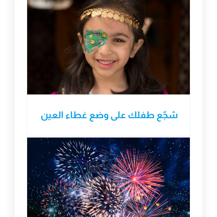
شجٌع طفلك على وضع غطاء العين