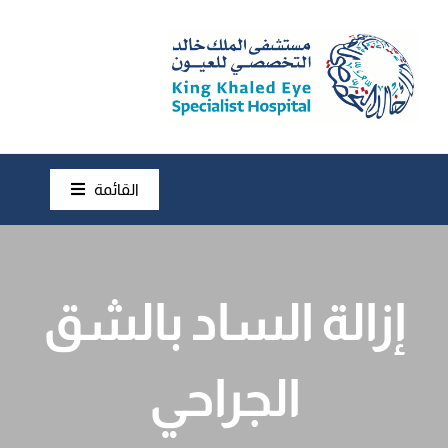
Ski
t
conten
القائمة
أمراض العين
فحوصات العين
إزالة الساد بالشق
عمليات العين
الجراحي
نصائح و إرشادات