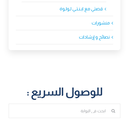
قصتي مع ابـنـتـي لـولـوة
منشورات
نصائح و إرشادات
للوصول السريع :
البحث
عن: