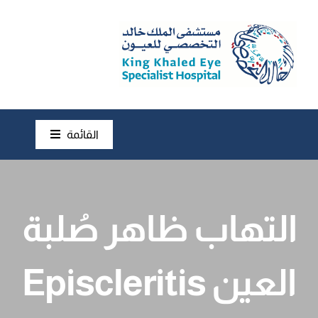
Ski
t
conten
القائمة
أمراض العين
فحوصات العين
التهاب ظاهر صُلبة
عمليات العين
العين Episcleritis
نصائح و إرشادات