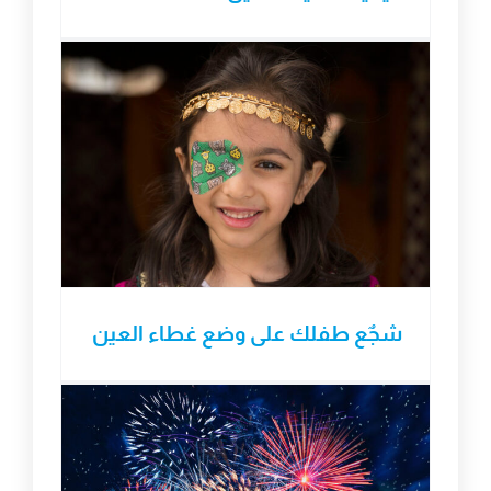
شجٌع طفلك على وضع غطاء العين